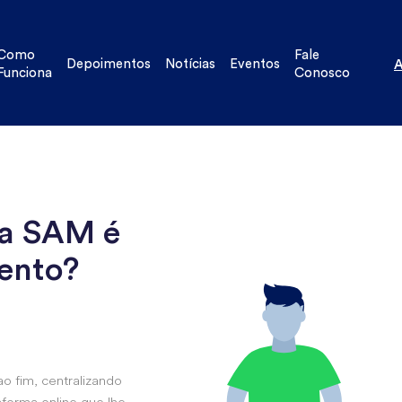
Como
Fale
Depoimentos
Notícias
Eventos
A
Funciona
Conosco
ma SAM é
vento?
ao fim, centralizando