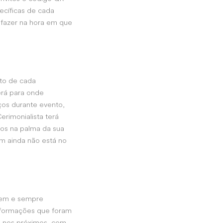
ecíficas de cada
 fazer na hora em que
nto de cada
erá para onde
ços durante evento,
erimonialista terá
dos na palma da sua
 ainda não está no
vem e sempre
 informações que foram
s nos próximos, com