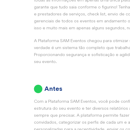
todas as informações em apenas uma única plata
garante que tudo saia conforme o figurino! Tenha
e prestadores de serviços, check list, envio de co
gerenciais de todos os eventos em andamento ou
isso e muito mais em apenas alguns segundos, n
A Plataforma SAM Eventos chegou para otimizar 
verdade é um sistema tão completo que trabalha
Proporcionando segurança e sofisticação e agili
seu evento.
Antes
Com a Plataforma SAM Eventos, você pode confi
estrutura do seu evento e ter diversos relatórios 
sempre que precisar. A plataforma permite faze
convidados, categorizar os perfis de cada um e 
personalizadas para a receptividade, enviar os c