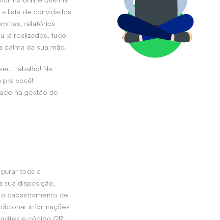
forma online que lhe
 a lista de convidados
nvites, relatórios
 já realizados, tudo
a palma da sua mão.
seu trabalho! Na
 pra você!
dade na gestão do
gurar toda a
a sua disposição,
r o cadastramento de
adicionar informações
onvites e código QR