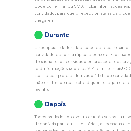
Code por e-mail ou SMS, incluir informações esp
convidado, para que o recepcionista saiba o que
chegarem.
Durante
O recepcionista terá facilidade de reconhecime
convidado de forma rápida e personalizada, sab
direcionar cada convidado ou prestador de servi
terá informações sobre os VIPs e muito mais! O C
acesso completo e atualizado à lista de convida
mão em tempo real, saberá quem chegou e quem
evento.
Depois
Todos os dados do evento estarão salvos na nu
disponíveis para emitir relatórios, as pessoas e
cadastradas, neste evento poderão ser utilizado